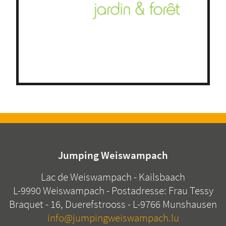
Jumping Weiswampach
Lac de Weiswampach - Kailsbaach
L-9990 Weiswampach - Postadresse: Frau Tessy
Braquet - 16, Duerefstrooss - L-9766 Munshausen
info@jumpingweiswampach.lu